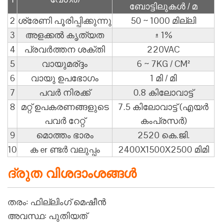
ബോട്ടിലുകൾ / മ
2
ശ്രേണി പൂരിപ്പിക്കുന്നു
50 ~ 1000 മില്ലി
3
അളക്കൽ കൃത്യത
± 1%
4
പ്രവർത്തന ശക്തി
220VAC
5
വായുമര്ദ്ദം
6 ~ 7KG / CM²
6
വായു ഉപഭോഗം
1 മി / മി
7
പവർ നിരക്ക്
0.8 കിലോവാട്ട്
8
മറ്റ് ഉപകരണങ്ങളുടെ
7.5 കിലോവാട്ട് (എയർ
പവർ റേറ്റ്
കംപ്രസർ)
9
മൊത്തം ഭാരം
2520 കെ.ജി.
10
ക er ണ്ടർ വലുപ്പം
2400X1500X2500 മിമി
ദ്രുത വിശദാംശങ്ങൾ
തരം: ഫില്ലിംഗ് മെഷീൻ
അവസ്ഥ: പുതിയത്