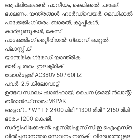
ആപ്ലിക്കേഷൻ: പാനീയം, കെമിക്കൽ, ചരക്ക്,
ഭക്ഷണം, യന്ത്രങ്ങൾ, ഹാർഡ്‌വെയർ, മെഡിക്കൽ
പാക്കേജിംഗ് തരം: ബാരൽ, കുപ്പികൾ,
കാർട്ടൂണുകൾ, കേസ്
പാക്കേജിംഗ് മെറ്റീരിയൽ: ഗ്ലാസ്, മെറ്റൽ,
പ്ലാസ്റ്റിക്
യാന്ത്രിക ഗ്രേഡ്: യാന്ത്രിക
ഓടിച്ച തരം: ഇലക്ട്രിക്
വോൾട്ടേജ്: AC380V 50 / 60HZ
പവർ: 2.5 കിലോവാട്ട്
ഉത്ഭവ സ്ഥലം: ഷാങ്ഹായ്, ചൈന (മെയിൻ‌ലാന്റ്)
ബ്രാൻഡ് നാമം: VKPAK
അളവ് (L * W * H): 2400 മിമി * 1300 മിമി * 2150 മിമി
ഭാരം: 1200 കെ.ജി.
സർ‌ട്ടിഫിക്കേഷൻ‌: എസ്‌ജി‌എസ് സി‌ഇ ഐ‌എസ്ഒ
വിൽപ്പനാനന്തര സേവനം നൽകി: വിദേശത്തുള്ള