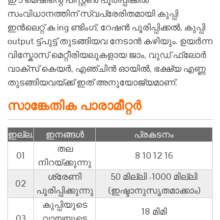
സംവിധാനത്തിന് സ്വപ്രേരിതമായി കുപ്പി
ഇൻ‌ലെറ്റ് ക ing ണ്ടിംഗ്, റേഷൻ പൂരിപ്പിക്കൽ, കുപ്പി
output ട്ട്പുട്ട് തുടങ്ങിയവ നേടാൻ കഴിയും. ഉയർന്ന
വിസ്കോസ് മെറ്റീരിയലുകളായ ജാം, വുഡ് ഫ്ലോർ
വാക്സ് കെയർ, എഞ്ചിൻ ഓയിൽ, ഭക്ഷ്യ എണ്ണ
തുടങ്ങിയവയ്ക്ക് ഇത് അനുയോജ്യമാണ്.
സാങ്കേതിക പാരാമീറ്റർ
ഇല്ല.
ഇനങ്ങൾ
പ്രകടനം
തല
01
8 10 12 16
നിറയ്ക്കുന്നു
ശ്രേണി
50 മില്ലി -1000 മില്ലി
02
പൂരിപ്പിക്കുന്നു
(ഇഷ്ടാനുസൃതമാക്കാം)
കുപ്പിയുടെ
18 മിമി
03
വായയുടെ