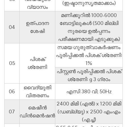
(ഇഷ്ടാനുസൃതമാക്കാം)
വ്യാസം
മണിക്കൂറിൽ 1000-6000
ഉത്പാദന
ബോട്ടിലുകൾ (500 മില്ലി
04
ശേഷി
നുരയെ ഉൽപ്പന്നം
പരീക്ഷണമായി എടുക്കുക)
സമയ ഗുരുത്വാകർഷണം
പൂരിപ്പിക്കൽ പിശക് ശ്രേണി:
പിശക്
05
1%
ശ്രേണി
പിസ്റ്റൺ പൂരിപ്പിക്കൽ പിശക്
ശ്രേണി: g 3 ഗ്രാം
വൈദ്യുതി
06
എസി 380 വി; 50Hz
വിതരണം
2400 മിമി (എൽ) x 1200 മിമി
മെഷീൻ
07
(ഡബ്ല്യു) x 2500 എംഎം
ഡിൻ‌മെൻഷൻ
(എച്ച്)