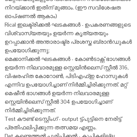
നിറയ്ക്കാൻ ഇതിന് മുങ്ങാം. (ഈ സവിശേഷത
ഓപ്ഷണൽ ആകാം)
Rical ഇലക്ട്രിക്കൽ ഘടകങ്ങൾ - ഉപകരണങ്ങളുടെ
വിശ്വാസ്യതയും ഉയർന്ന കൃത്യതയും
ഉറപ്പാക്കാൻ അന്താരാഷ്ട്ര പ്രശസ്ത ബ്രാൻഡുകൾ
ഉപയോഗിക്കുന്നു;
മെക്കാനിക്കൽ ഘടകങ്ങൾ - കോൺടാക്റ്റ് ഭാഗങ്ങൾ
ഉയർന്ന നിലവാരമുള്ള സ്റ്റെയിൻലെസ് സ്റ്റീൽ 316,
വിഷരഹിത കോറോൺ, പിടിഎഫ്ഇ ഹോസുകൾ
എന്നിവ ഉപയോഗിച്ചാണ് നിർമ്മിച്ചിരിക്കുന്നത്. മറ്റ്
മെഷീൻ ഭാഗങ്ങൾ ഉയർന്ന നിലവാരമുള്ള
സ്റ്റെയിൻലെസ് സ്റ്റീൽ 304 ഉപയോഗിച്ചാണ്
നിർമ്മിച്ചിരിക്കുന്നത്.
Test കൗണ്ട് ടെസ്റ്റിംഗ് - output ട്ട്‌പുട്ടിനെ നേരിട്ട്
പ്രതിഫലിപ്പിക്കുന്ന തത്സമയ എണ്ണം.
Det കണ്ടെത്തൽ പൂരിപ്പിക്കൽ - കുപ്പികളില്ല,