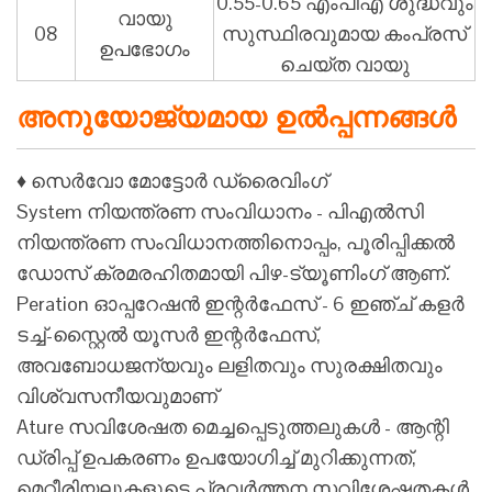
0.55-0.65 എം‌പി‌എ ശുദ്ധവും
വായു
08
സുസ്ഥിരവുമായ കംപ്രസ്
ഉപഭോഗം
ചെയ്ത വായു
അനുയോജ്യമായ ഉൽപ്പന്നങ്ങൾ
♦ സെർവോ മോട്ടോർ ഡ്രൈവിംഗ്
System നിയന്ത്രണ സംവിധാനം - പി‌എൽ‌സി
നിയന്ത്രണ സംവിധാനത്തിനൊപ്പം, പൂരിപ്പിക്കൽ
ഡോസ് ക്രമരഹിതമായി പിഴ-ട്യൂണിംഗ് ആണ്.
Peration ഓപ്പറേഷൻ ഇന്റർഫേസ് - 6 ഇഞ്ച് കളർ
ടച്ച്-സ്റ്റൈൽ യൂസർ ഇന്റർഫേസ്,
അവബോധജന്യവും ലളിതവും സുരക്ഷിതവും
വിശ്വസനീയവുമാണ്
Ature സവിശേഷത മെച്ചപ്പെടുത്തലുകൾ - ആന്റി
ഡ്രിപ്പ് ഉപകരണം ഉപയോഗിച്ച് മുറിക്കുന്നത്,
മെറ്റീരിയലുകളുടെ പ്രവർത്തന സവിശേഷതകൾ