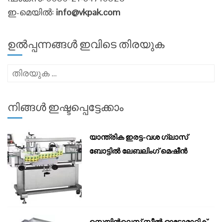
ഇ-മെയിൽ:
info@vkpak.com
ഉൽപ്പന്നങ്ങൾ ഇവിടെ തിരയുക
അനേഷിക്കുക
നിങ്ങൾ ഇഷ്ടപ്പെട്ടേക്കാം
യാന്ത്രിക ഇരട്ട-വശ ഗ്ലാസ്
ബോട്ടിൽ ലേബലിംഗ് മെഷീൻ
സ്റ്റെയിൻ‌ലെസ് സ്റ്റീൽ ഓട്ടോമാറ്റിക്