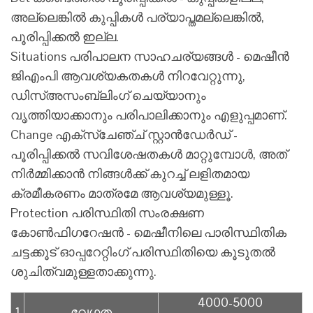
അല്ലെങ്കിൽ കുപ്പികൾ പര്യാപ്തമല്ലെങ്കിൽ,
പൂരിപ്പിക്കൽ ഇല്ല.
Situations പരിപാലന സാഹചര്യങ്ങൾ - മെഷീൻ
ജി‌എം‌പി ആവശ്യകതകൾ നിറവേറ്റുന്നു,
ഡിസ്അസംബ്ലിംഗ് ചെയ്യാനും
വൃത്തിയാക്കാനും പരിപാലിക്കാനും എളുപ്പമാണ്.
Change എക്‌സ്‌ചേഞ്ച് സ്റ്റാൻഡേർഡ് -
പൂരിപ്പിക്കൽ സവിശേഷതകൾ മാറ്റുമ്പോൾ, അത്
നിർമ്മിക്കാൻ നിങ്ങൾക്ക് കുറച്ച് ലളിതമായ
ക്രമീകരണം മാത്രമേ ആവശ്യമുള്ളൂ.
Protection പരിസ്ഥിതി സംരക്ഷണ
കോൺഫിഗറേഷൻ - മെഷീനിലെ പാരിസ്ഥിതിക
ചട്ടക്കൂട് ഓപ്പറേറ്റിംഗ് പരിസ്ഥിതിയെ കൂടുതൽ
ശുചിത്വമുള്ളതാക്കുന്നു.
4000-5000
1
വേഗത