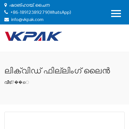
ഷാങ്ഹായ്, ചൈന
+86-18912389279(WhatsApp)
info@vkpak.com
ലിക്വിഡ് ഫില്ലിംഗ് ലൈൻ
വീട്
/
��െ