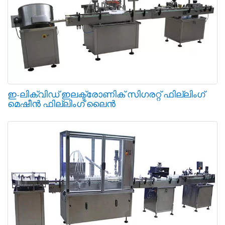
ഇ-ലിക്വിഡ് ഇലക്ട്രോണിക് സിഗരറ്റ് ഫില്ലിംഗ്
മെഷീൻ ഫില്ലിംഗ് ലൈൻ