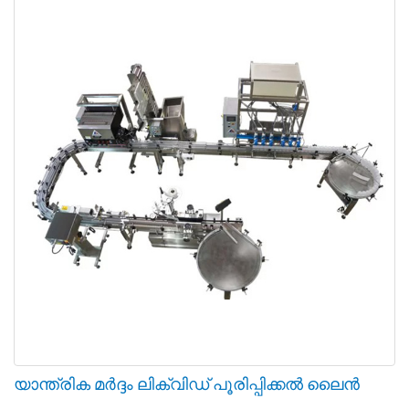
യാന്ത്രിക മർദ്ദം ലിക്വിഡ് പൂരിപ്പിക്കൽ ലൈൻ